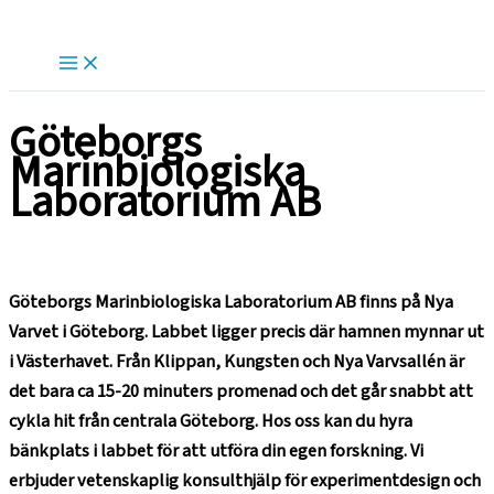
Hoppa
till
innehåll
Göteborgs
Marinbiologiska
Laboratorium AB
Göteborgs Marinbiologiska Laboratorium AB finns på Nya
Varvet i Göteborg. Labbet ligger precis där hamnen mynnar ut
i Västerhavet. Från Klippan, Kungsten och Nya Varvsallén är
det bara ca 15-20 minuters promenad och det går snabbt att
cykla hit från centrala Göteborg. Hos oss kan du hyra
bänkplats i labbet för att utföra din egen forskning. Vi
erbjuder vetenskaplig konsulthjälp för experimentdesign och