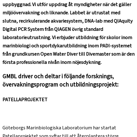
uppbyggnad. Vi utför uppdrag åt myndigheter när det gäller
miljöövervakning och liknande. Labbet är utrustat med
slutna, recirkulerande akvariesystem, DNA-lab med QIAquity
Digital PCR System från QIAGEN övrig standard
laboratorieutrustning. Vi erbjuder utbildning för skolor inom
marinbiologi och sportdykarutbildning inom PADI-systemet
från grundkursen Open Water Diver till
Divemaster
som är den
första professionella nivån inom nöjesdykning.
GMBL driver och deltar i följande forsknings,
övervakningsprogram och utbildningsprojekt:
PATELLAPROJEKTET
Göteborgs Marinbiologiska Laboratorium har startat
Patellaprojektet som syftar till att återplantera större