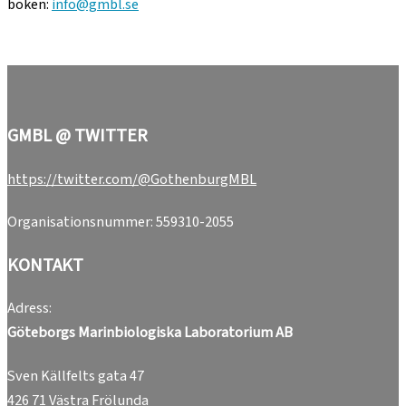
boken:
info@gmbl.se
GMBL @ TWITTER
https://twitter.com/@GothenburgMBL
Organisationsnummer: 559310-2055
KONTAKT
Adress:
Göteborgs Marinbiologiska Laboratorium
AB
Sven Källfelts gata 47
426 71 Västra Frölunda