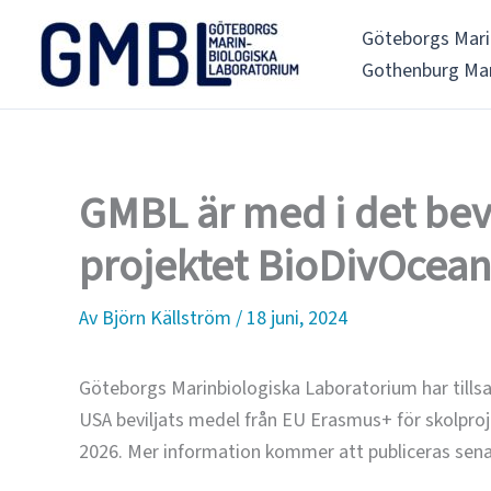
Hoppa
Göteborgs Mari
till
Gothenburg Mar
innehåll
GMBL är med i det bev
projektet BioDivOcean
Av
Björn Källström
/
18 juni, 2024
Göteborgs Marinbiologiska Laboratorium har tills
USA beviljats medel från EU Erasmus+ för skolpro
2026. Mer information kommer att publiceras senar