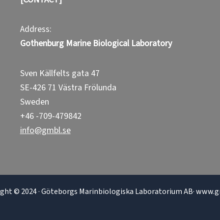
Address:
Gothenburg Marine Biological Laboratory
Sven Källfelts gata 47
SE-426 71 Västra Frölunda
Sweden
+46 -709-479842
info@gmbl.se
ight © 2024 · Göteborgs Marinbiologiska Laboratorium AB· www.g