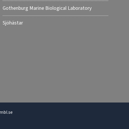
Gothenburg Marine Biological Laboratory
Sjöhästar
mbl.se