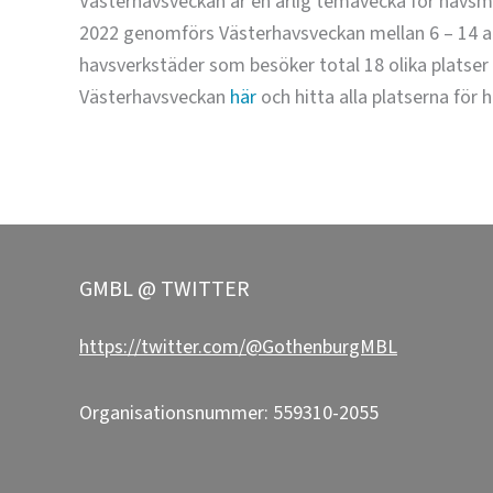
Västerhavsveckan är en årlig temavecka för havsm
2022 genomförs Västerhavsveckan mellan 6 – 14 a
havsverkstäder som besöker total 18 olika platse
Västerhavsveckan
här
och hitta alla platserna för
GMBL @ TWITTER
https://twitter.com/@GothenburgMBL
Organisationsnummer: 559310-2055