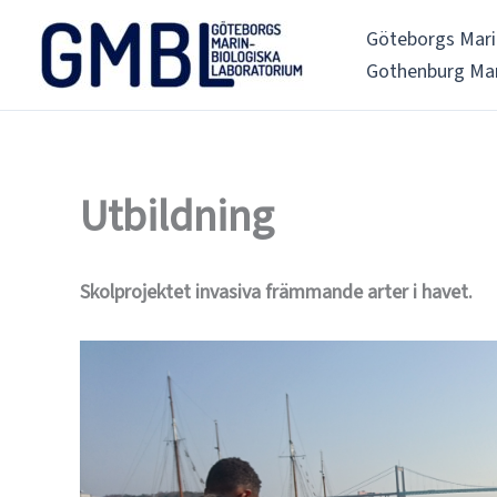
Hoppa
Göteborgs Mari
till
Gothenburg Mar
innehåll
Utbildning
Skolprojektet invasiva främmande arter i havet.