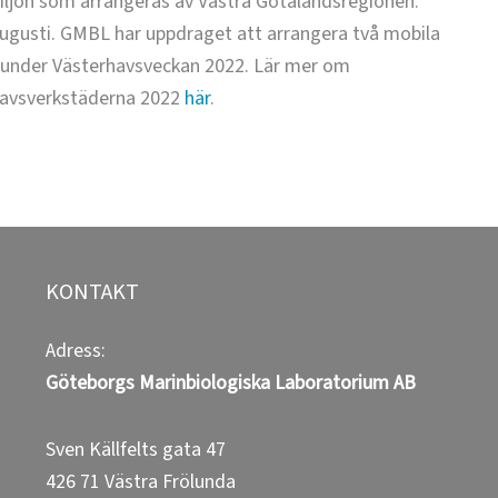
iljön som arrangeras av Västra Götalandsregionen.
ugusti. GMBL har uppdraget att arrangera två mobila
r under Västerhavsveckan 2022. Lär mer om
 havsverkstäderna 2022
här
.
KONTAKT
Adress:
Göteborgs Marinbiologiska Laboratorium
AB
Sven Källfelts gata 47
426 71 Västra Frölunda