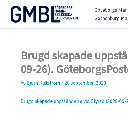
Hoppa
Göteborgs Mari
till
Gothenburg Mar
innehåll
Brugd skapade uppstån
09-26). GöteborgsPost
Av
Björn Källström
/
26 september, 2020
Brugd skapade uppståndelse vid Styrsö (2020-09-