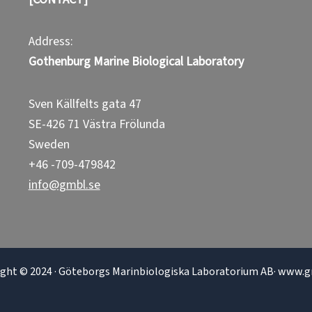
Address:
Gothenburg Marine Biological Laboratory
Sven Källfelts gata 47
SE-426 71 Västra Frölunda
Sweden
+46 -709-479842
info@gmbl.se
ight © 2024 · Göteborgs Marinbiologiska Laboratorium AB· www.g