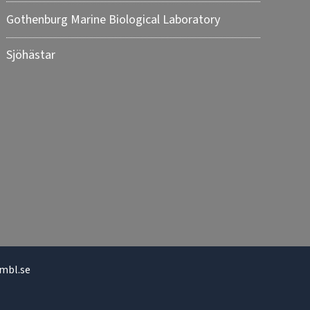
Gothenburg Marine Biological Laboratory
Sjöhästar
mbl.se