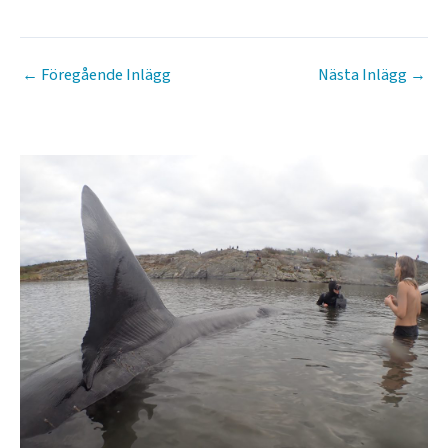
←
Föregående Inlägg
Nästa Inlägg
→