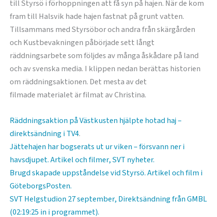
till Styrsö i förhoppningen att få syn på hajen. När de kom
fram till Halsvik hade hajen fastnat på grunt vatten.
Tillsammans med Styrsöbor och andra från skärgården
och Kustbevakningen påbörjade sett långt
räddningsarbete som följdes av många åskådare på land
och av svenska media. I klippen nedan berättas historien
om räddningsaktionen. Det mesta av det
filmade materialet är filmat av Christina.
Räddningsaktion på Västkusten hjälpte hotad haj –
direktsändning i TV4
.
Jättehajen har bogserats ut ur viken – försvann ner i
havsdjupet. Artikel och filmer, SVT nyheter.
Brugd skapade uppståndelse vid Styrsö. Artikel och film i
GöteborgsPosten.
SVT Helgstudion 27 september, Direktsändning från GMBL
(02:19:25 in i programmet).