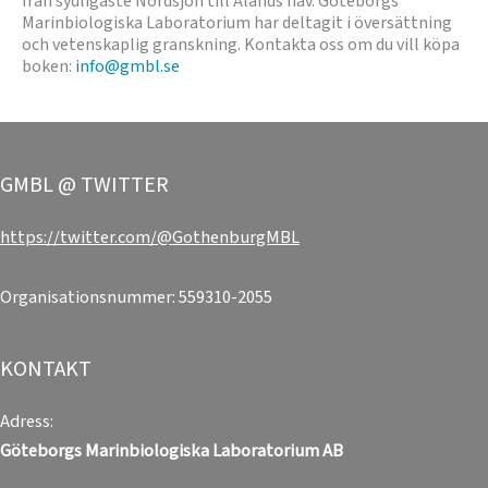
från sydligaste Nordsjön till Ålands hav. Göteborgs
Marinbiologiska Laboratorium har deltagit i översättning
och vetenskaplig granskning. Kontakta oss om du vill köpa
boken:
info@gmbl.se
GMBL @ TWITTER
https://twitter.com/@GothenburgMBL
Organisationsnummer: 559310-2055
KONTAKT
Adress:
Göteborgs Marinbiologiska Laboratorium
AB